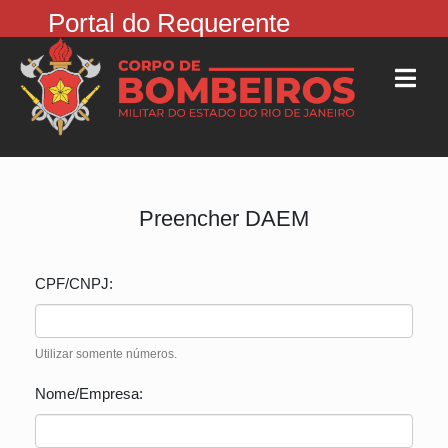
Portal do Requerente
Preencher DAEM
CPF/CNPJ:
Utilizar somente números.
Nome/Empresa: