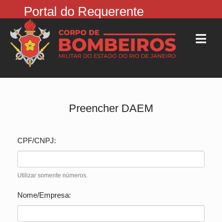
Portal do Requerente
Preencher DAEM
CPF/CNPJ:
Utilizar somente números.
Nome/Empresa: