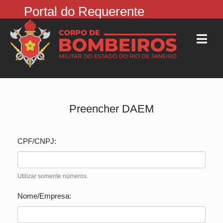
Portal do Requerente
Preencher DAEM
CPF/CNPJ:
Utilizar somente números.
Nome/Empresa: