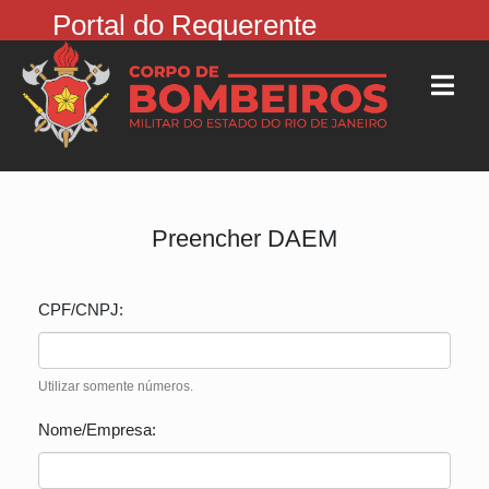
Portal do Requerente
Preencher DAEM
CPF/CNPJ:
Utilizar somente números.
Nome/Empresa: