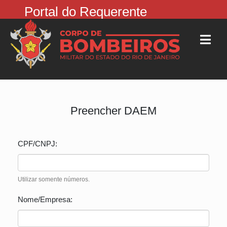
Portal do Requerente
Preencher DAEM
CPF/CNPJ:
Utilizar somente números.
Nome/Empresa: