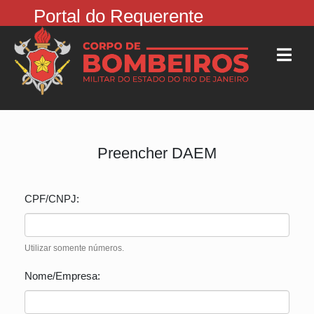
Portal do Requerente
Preencher DAEM
CPF/CNPJ:
Utilizar somente números.
Nome/Empresa: