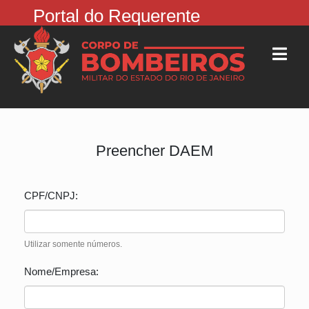
Portal do Requerente
Preencher DAEM
CPF/CNPJ:
Utilizar somente números.
Nome/Empresa: