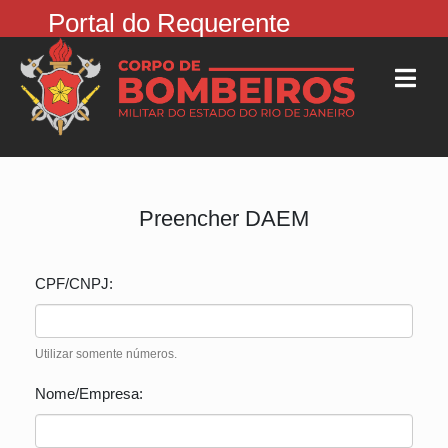
Portal do Requerente
Preencher DAEM
CPF/CNPJ:
Utilizar somente números.
Nome/Empresa: