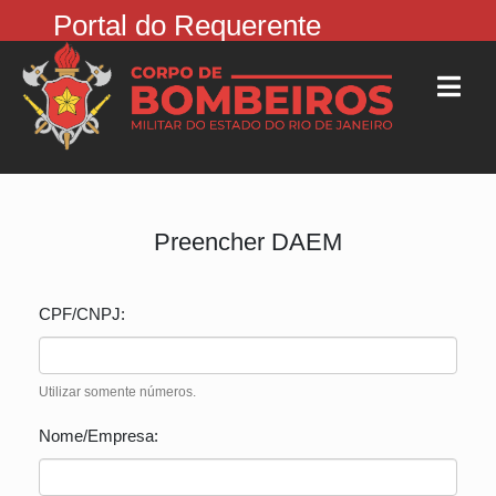
Portal do Requerente
Preencher DAEM
CPF/CNPJ:
Utilizar somente números.
Nome/Empresa: