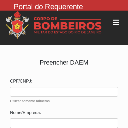
Portal do Requerente
Preencher DAEM
CPF/CNPJ:
Utilizar somente números.
Nome/Empresa: