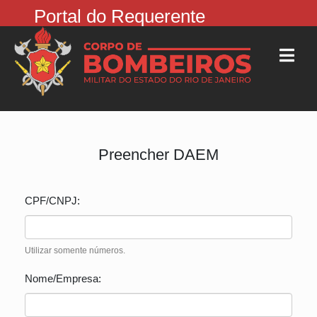
Portal do Requerente
Preencher DAEM
CPF/CNPJ:
Utilizar somente números.
Nome/Empresa: