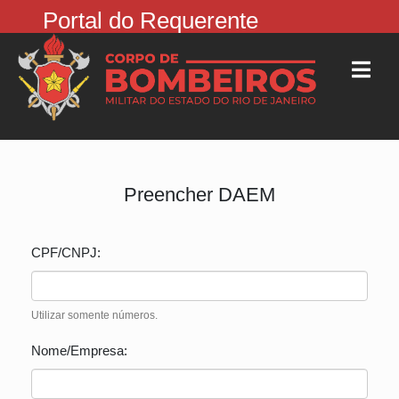
Portal do Requerente
Preencher DAEM
CPF/CNPJ:
Utilizar somente números.
Nome/Empresa: