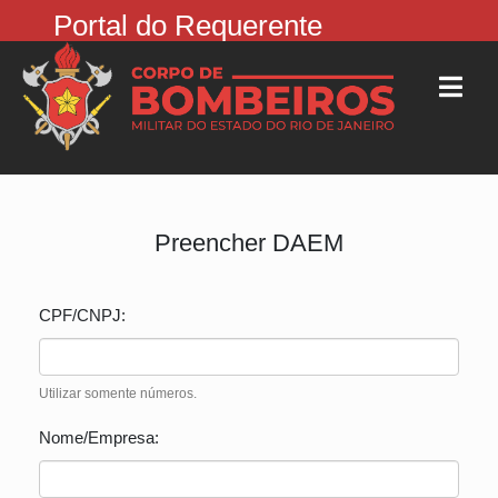
Portal do Requerente
Preencher DAEM
CPF/CNPJ:
Utilizar somente números.
Nome/Empresa: