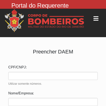
Portal do Requerente
Preencher DAEM
CPF/CNPJ:
Utilizar somente números.
Nome/Empresa: