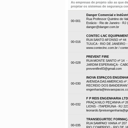
As empresas de projeto são as que d
projetar os sistemas de segurança con
Danger Comercial e Indústr
Rua Professor Quintino do Val
00-001
Estácio - Rio de Janeiro - RJ
danger@danger.com.br
CONTEC-LNC EQUIPAMENT
RUA SANTO AFONSO nº 44 -
00-016
TIJUCA - RIO DE JANEIRO - 
www.conteclnc.com.br / cont
PREVENT FIRE
RUA MONTE SANTO nº 14 -
00-028
JARDIM ESPERANÇA - CABO F
preventfire83@gmail.com
INOVA ESPAÇOS ENGENHA
AVENIDA DAS AMERICAS nº 1
00-030
RECREIO DOS BANDEIRANTES
engenharia@inovaespacos.c
F P REIS ENGENHARIA LT
PRAÇA NILO PEÇANHA nº 2
00-032
LIONS - ITAPERUNA - RJ 22
leonardo.fpreisengenharia@g
TRANSEGURTEC FORMAÇÃ
RUA SAMPAIO VIANA nº 207
00-035
RIO COMPRIDO - RIO DE JAN