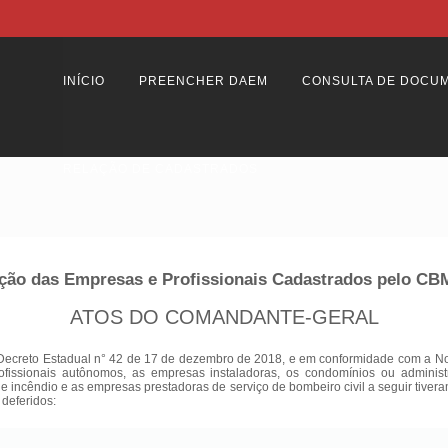
INÍCIO
PREENCHER DAEM
CONSULTA DE DOCU
RELAÇÃO DE CADASTRADOS
ção das Empresas e Profissionais Cadastrados pelo C
ATOS DO COMANDANTE-GERAL
Decreto Estadual n° 42 de 17 de dezembro de 2018, e em conformidade com a Nota
ofissionais autônomos, as empresas instaladoras, os condomínios ou adminis
 de incêndio e as empresas prestadoras de serviço de bombeiro civil a seguir tiver
 deferidos: