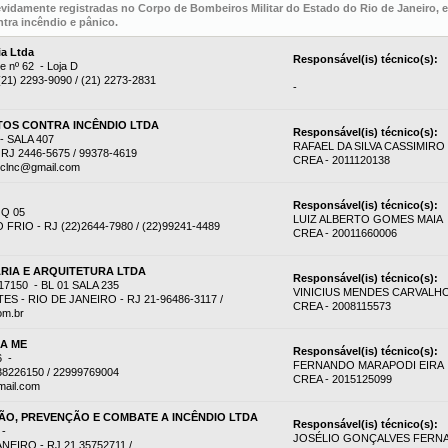
evidamente registradas no Corpo de Bombeiros Militar do Estado do Rio de Janeiro,
tra incêndio e pânico.
ia Ltda
Responsável(is) técnico(s):
e nº 62 - Loja D
 (21) 2293-9090 / (21) 2273-2831
-
OS CONTRA INCÊNDIO LTDA
Responsável(is) técnico(s):
 SALA 407
RAFAEL DA SILVA CASSIMIRO
RJ 2446-5675 / 99378-4619
CREA - 2011120138
eclnc@gmail.com
Responsável(is) técnico(s):
 Q 05
LUIZ ALBERTO GOMES MAIA
RIO - RJ (22)2644-7980 / (22)99241-4489
CREA - 20011660006
RIA E ARQUITETURA LTDA
Responsável(is) técnico(s):
7150 - BL 01 SALA 235
VINICIUS MENDES CARVALH
 - RIO DE JANEIRO - RJ 21-96486-3117 /
CREA - 2008115573
om.br
DA ME
Responsável(is) técnico(s):
6 -
FERNANDO MARAPODI EIRA
38226150 / 22999769004
CREA - 2015125099
mail.com
O, PREVENÇÃO E COMBATE A INCÊNDIO LTDA
Responsável(is) técnico(s):
 -
JOSÉLIO GONÇALVES FERN
EIRO - RJ 21 35752711 /