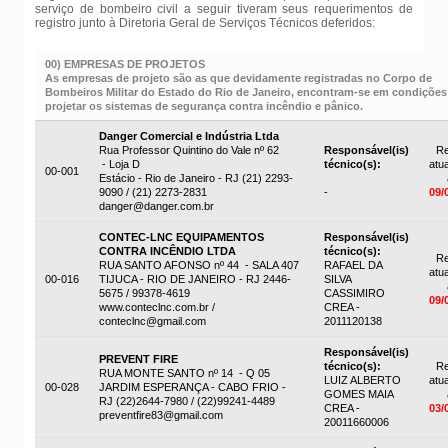
serviço de bombeiro civil a seguir tiveram seus requerimentos de
registro junto à Diretoria Geral de Serviços Técnicos deferidos:
00) EMPRESAS DE PROJETOS
As empresas de projeto são as que devidamente registradas no Corpo de
Bombeiros Militar do Estado do Rio de Janeiro, encontram-se em condições
projetar os sistemas de segurança contra incêndio e pânico.
Danger Comercial e Indústria Ltda
Rua Professor Quintino do Vale nº 62
Responsável(is)
Re
- Loja D
técnico(s):
atua
00-001
Estácio - Rio de Janeiro - RJ (21) 2293-
9090 / (21) 2273-2831
-
09/
danger@danger.com.br
CONTEC-LNC EQUIPAMENTOS
Responsável(is)
CONTRA INCÊNDIO LTDA
técnico(s):
Re
RUA SANTO AFONSO nº 44 - SALA 407
RAFAEL DA
atua
00-016
TIJUCA - RIO DE JANEIRO - RJ 2446-
SILVA
5675 / 99378-4619
CASSIMIRO
09/
www.conteclnc.com.br /
CREA -
conteclnc@gmail.com
2011120138
Responsável(is)
PREVENT FIRE
técnico(s):
Re
RUA MONTE SANTO nº 14 - Q 05
LUIZ ALBERTO
atua
00-028
JARDIM ESPERANÇA - CABO FRIO -
GOMES MAIA
RJ (22)2644-7980 / (22)99241-4489
CREA -
03/
preventfire83@gmail.com
20011660006