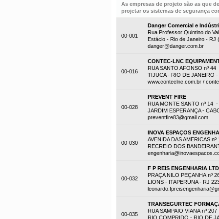
As empresas de projeto são as que d
projetar os sistemas de segurança con
Danger Comercial e Indústr
Rua Professor Quintino do Val
00-001
Estácio - Rio de Janeiro - RJ
danger@danger.com.br
CONTEC-LNC EQUIPAMENT
RUA SANTO AFONSO nº 44 -
00-016
TIJUCA - RIO DE JANEIRO - 
www.conteclnc.com.br / cont
PREVENT FIRE
RUA MONTE SANTO nº 14 -
00-028
JARDIM ESPERANÇA - CABO F
preventfire83@gmail.com
INOVA ESPAÇOS ENGENHA
AVENIDA DAS AMERICAS nº 1
00-030
RECREIO DOS BANDEIRANTES
engenharia@inovaespacos.c
F P REIS ENGENHARIA LT
PRAÇA NILO PEÇANHA nº 2
00-032
LIONS - ITAPERUNA - RJ 22
leonardo.fpreisengenharia@g
TRANSEGURTEC FORMAÇÃ
RUA SAMPAIO VIANA nº 207
00-035
RIO COMPRIDO - RIO DE JAN