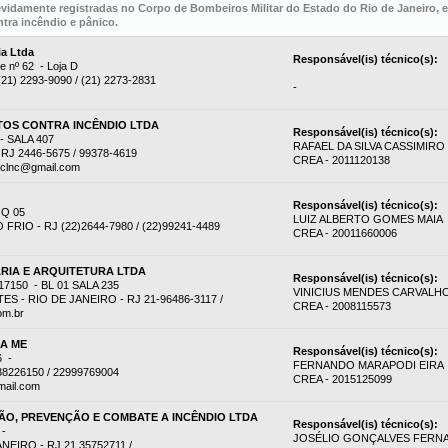
evidamente registradas no Corpo de Bombeiros Militar do Estado do Rio de Janeiro,
tra incêndio e pânico.
ia Ltda
Responsável(is) técnico(s):
e nº 62 - Loja D
 (21) 2293-9090 / (21) 2273-2831
-
OS CONTRA INCÊNDIO LTDA
Responsável(is) técnico(s):
 SALA 407
RAFAEL DA SILVA CASSIMIRO
RJ 2446-5675 / 99378-4619
CREA - 2011120138
eclnc@gmail.com
Responsável(is) técnico(s):
 Q 05
LUIZ ALBERTO GOMES MAIA
RIO - RJ (22)2644-7980 / (22)99241-4489
CREA - 20011660006
RIA E ARQUITETURA LTDA
Responsável(is) técnico(s):
7150 - BL 01 SALA 235
VINICIUS MENDES CARVALH
 - RIO DE JANEIRO - RJ 21-96486-3117 /
CREA - 2008115573
om.br
DA ME
Responsável(is) técnico(s):
6 -
FERNANDO MARAPODI EIRA
38226150 / 22999769004
CREA - 2015125099
mail.com
O, PREVENÇÃO E COMBATE A INCÊNDIO LTDA
Responsável(is) técnico(s):
 -
JOSÉLIO GONÇALVES FERN
EIRO - RJ 21 35752711 /