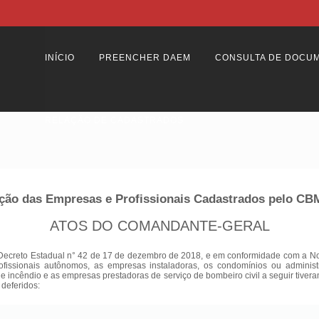
INÍCIO
PREENCHER DAEM
CONSULTA DE DOCU
RELAÇÃO DE CADASTRADOS
ção das Empresas e Profissionais Cadastrados pelo C
ATOS DO COMANDANTE-GERAL
Decreto Estadual n° 42 de 17 de dezembro de 2018, e em conformidade com a Nota
ofissionais autônomos, as empresas instaladoras, os condomínios ou adminis
 de incêndio e as empresas prestadoras de serviço de bombeiro civil a seguir tiver
 deferidos: