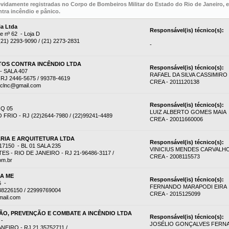
evidamente registradas no Corpo de Bombeiros Militar do Estado do Rio de Janeiro,
tra incêndio e pânico.
ia Ltda
Responsável(is) técnico(s):
e nº 62 - Loja D
 (21) 2293-9090 / (21) 2273-2831
-
OS CONTRA INCÊNDIO LTDA
Responsável(is) técnico(s):
 SALA 407
RAFAEL DA SILVA CASSIMIRO
RJ 2446-5675 / 99378-4619
CREA - 2011120138
eclnc@gmail.com
Responsável(is) técnico(s):
 Q 05
LUIZ ALBERTO GOMES MAIA
RIO - RJ (22)2644-7980 / (22)99241-4489
CREA - 20011660006
RIA E ARQUITETURA LTDA
Responsável(is) técnico(s):
7150 - BL 01 SALA 235
VINICIUS MENDES CARVALH
 - RIO DE JANEIRO - RJ 21-96486-3117 /
CREA - 2008115573
om.br
DA ME
Responsável(is) técnico(s):
6 -
FERNANDO MARAPODI EIRA
38226150 / 22999769004
CREA - 2015125099
mail.com
O, PREVENÇÃO E COMBATE A INCÊNDIO LTDA
Responsável(is) técnico(s):
 -
JOSÉLIO GONÇALVES FERN
EIRO - RJ 21 35752711 /