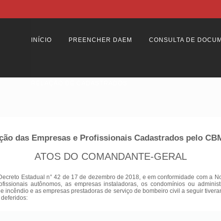
INÍCIO
PREENCHER DAEM
CONSULTA DE DOCU
RELAÇÃO DE CADASTRADOS
ção das Empresas e Profissionais Cadastrados pelo C
ATOS DO COMANDANTE-GERAL
Decreto Estadual n° 42 de 17 de dezembro de 2018, e em conformidade com a Nota
ofissionais autônomos, as empresas instaladoras, os condomínios ou adminis
 de incêndio e as empresas prestadoras de serviço de bombeiro civil a seguir tiver
 deferidos: