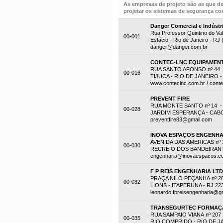
As empresas de projeto são as que d
projetar os sistemas de segurança con
Danger Comercial e Indústr
Rua Professor Quintino do Val
00-001
Estácio - Rio de Janeiro - RJ
danger@danger.com.br
CONTEC-LNC EQUIPAMENT
RUA SANTO AFONSO nº 44 -
00-016
TIJUCA - RIO DE JANEIRO - 
www.conteclnc.com.br / cont
PREVENT FIRE
RUA MONTE SANTO nº 14 -
00-028
JARDIM ESPERANÇA - CABO F
preventfire83@gmail.com
INOVA ESPAÇOS ENGENHA
AVENIDA DAS AMERICAS nº 1
00-030
RECREIO DOS BANDEIRANTES
engenharia@inovaespacos.c
F P REIS ENGENHARIA LT
PRAÇA NILO PEÇANHA nº 2
00-032
LIONS - ITAPERUNA - RJ 22
leonardo.fpreisengenharia@g
TRANSEGURTEC FORMAÇÃ
RUA SAMPAIO VIANA nº 207
00-035
RIO COMPRIDO - RIO DE JAN