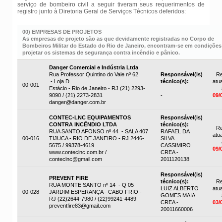
serviço de bombeiro civil a seguir tiveram seus requerimentos de
registro junto à Diretoria Geral de Serviços Técnicos deferidos:
00) EMPRESAS DE PROJETOS
As empresas de projeto são as que devidamente registradas no Corpo de
Bombeiros Militar do Estado do Rio de Janeiro, encontram-se em condições
projetar os sistemas de segurança contra incêndio e pânico.
Danger Comercial e Indústria Ltda
Rua Professor Quintino do Vale nº 62
Responsável(is)
Re
- Loja D
técnico(s):
atua
00-001
Estácio - Rio de Janeiro - RJ (21) 2293-
9090 / (21) 2273-2831
-
09/
danger@danger.com.br
CONTEC-LNC EQUIPAMENTOS
Responsável(is)
CONTRA INCÊNDIO LTDA
técnico(s):
Re
RUA SANTO AFONSO nº 44 - SALA 407
RAFAEL DA
atua
00-016
TIJUCA - RIO DE JANEIRO - RJ 2446-
SILVA
5675 / 99378-4619
CASSIMIRO
09/
www.conteclnc.com.br /
CREA -
conteclnc@gmail.com
2011120138
Responsável(is)
PREVENT FIRE
técnico(s):
Re
RUA MONTE SANTO nº 14 - Q 05
LUIZ ALBERTO
atua
00-028
JARDIM ESPERANÇA - CABO FRIO -
GOMES MAIA
RJ (22)2644-7980 / (22)99241-4489
CREA -
03/
preventfire83@gmail.com
20011660006