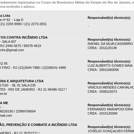
evidamente registradas no Corpo de Bombeiros Militar do Estado do Rio de Janeiro,
tra incêndio e pânico.
ia Ltda
Responsável(is) técnico(s):
e nº 62 - Loja D
 (21) 2293-9090 / (21) 2273-2831
-
OS CONTRA INCÊNDIO LTDA
Responsável(is) técnico(s):
 SALA 407
RAFAEL DA SILVA CASSIMIRO
RJ 2446-5675 / 99378-4619
CREA - 2011120138
eclnc@gmail.com
Responsável(is) técnico(s):
 Q 05
LUIZ ALBERTO GOMES MAIA
RIO - RJ (22)2644-7980 / (22)99241-4489
CREA - 20011660006
RIA E ARQUITETURA LTDA
Responsável(is) técnico(s):
7150 - BL 01 SALA 235
VINICIUS MENDES CARVALH
 - RIO DE JANEIRO - RJ 21-96486-3117 /
CREA - 2008115573
om.br
DA ME
Responsável(is) técnico(s):
6 -
FERNANDO MARAPODI EIRA
38226150 / 22999769004
CREA - 2015125099
mail.com
O, PREVENÇÃO E COMBATE A INCÊNDIO LTDA
Responsável(is) técnico(s):
 -
JOSÉLIO GONÇALVES FERN
EIRO - RJ 21 35752711 /