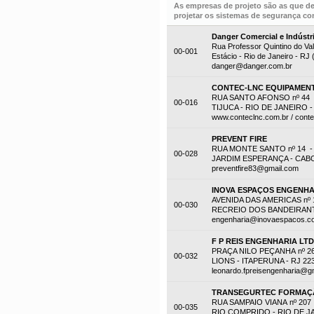
As empresas de projeto são as que d
projetar os sistemas de segurança con
Danger Comercial e Indústr
Rua Professor Quintino do Val
00-001
Estácio - Rio de Janeiro - RJ
danger@danger.com.br
CONTEC-LNC EQUIPAMENT
RUA SANTO AFONSO nº 44 -
00-016
TIJUCA - RIO DE JANEIRO - 
www.conteclnc.com.br / cont
PREVENT FIRE
RUA MONTE SANTO nº 14 -
00-028
JARDIM ESPERANÇA - CABO F
preventfire83@gmail.com
INOVA ESPAÇOS ENGENHA
AVENIDA DAS AMERICAS nº 1
00-030
RECREIO DOS BANDEIRANTES
engenharia@inovaespacos.c
F P REIS ENGENHARIA LT
PRAÇA NILO PEÇANHA nº 2
00-032
LIONS - ITAPERUNA - RJ 22
leonardo.fpreisengenharia@g
TRANSEGURTEC FORMAÇÃ
RUA SAMPAIO VIANA nº 207
00-035
RIO COMPRIDO - RIO DE JAN