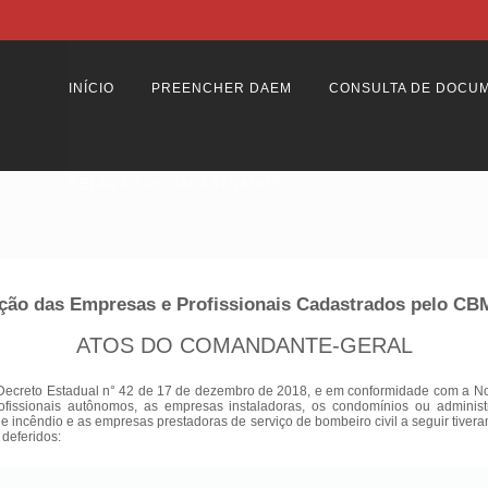
INÍCIO
PREENCHER DAEM
CONSULTA DE DOCU
RELAÇÃO DE CADASTRADOS
ção das Empresas e Profissionais Cadastrados pelo C
ATOS DO COMANDANTE-GERAL
Decreto Estadual n° 42 de 17 de dezembro de 2018, e em conformidade com a Nota
ofissionais autônomos, as empresas instaladoras, os condomínios ou adminis
 de incêndio e as empresas prestadoras de serviço de bombeiro civil a seguir tiver
 deferidos: