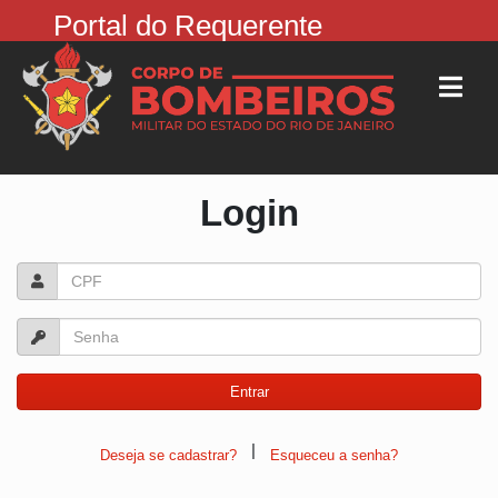
Portal do Requerente
Login
|
Deseja se cadastrar?
Esqueceu a senha?