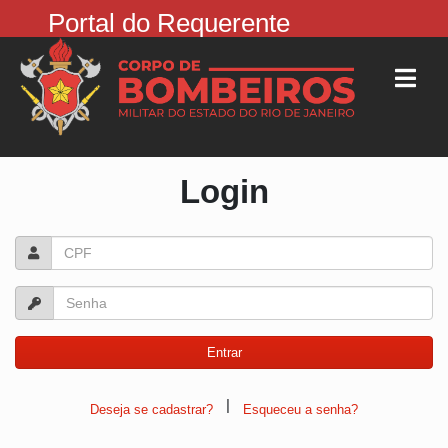
Portal do Requerente
Login
|
Deseja se cadastrar?
Esqueceu a senha?