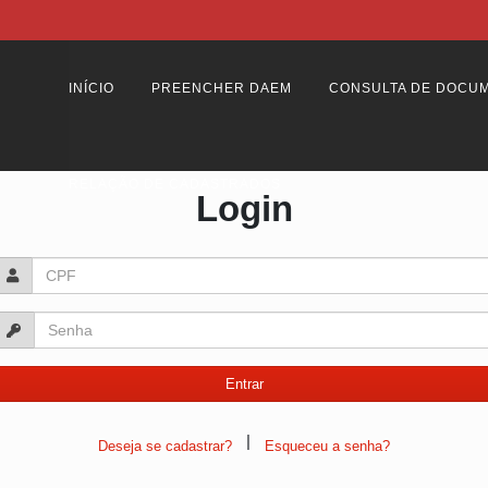
INÍCIO
PREENCHER DAEM
CONSULTA DE DOCU
RELAÇÃO DE CADASTRADOS
Login
|
Deseja se cadastrar?
Esqueceu a senha?