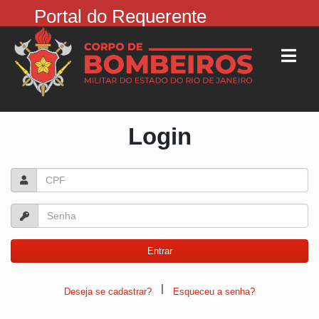
Portal do Requerente
Login
|
Deseja se cadastrar?
Esqueceu a senha?