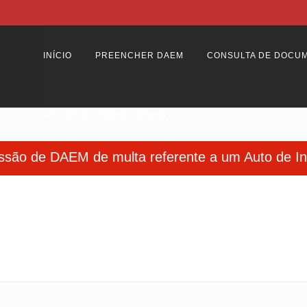
INÍCIO
PREENCHER DAEM
CONSULTA DE DOCU
RELAÇÃO DE CADASTRADOS
ssão de DAEM de multa referente a um Auto de In