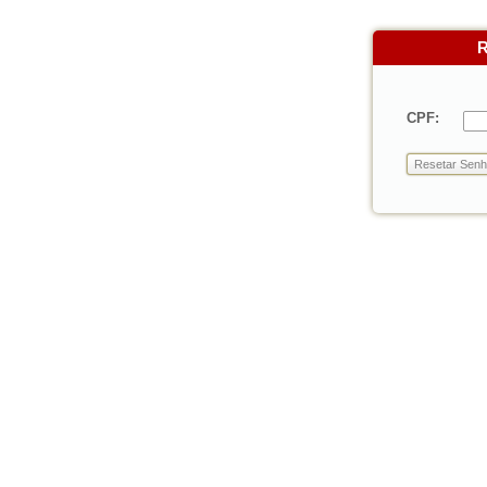
R
CPF: